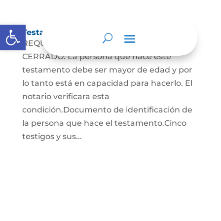
Abrir barra de herramientas
Testamento Cerrado
REQUISITOS PARA EL TESTAMENTO
CERRADO: La persona que hace este
testamento debe ser mayor de edad y por
lo tanto está en capacidad para hacerlo. El
notario verificara esta
condición.Documento de identificación de
la persona que hace el testamento.Cinco
testigos y sus...