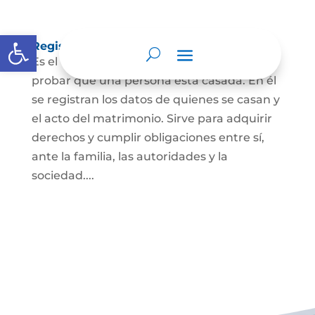
Abrir barra de herramientas
Registro Civil de Matrimonio
Es el documento público necesario para
probar que una persona está casada. En él
se registran los datos de quienes se casan y
el acto del matrimonio. Sirve para adquirir
derechos y cumplir obligaciones entre sí,
ante la familia, las autoridades y la
sociedad....