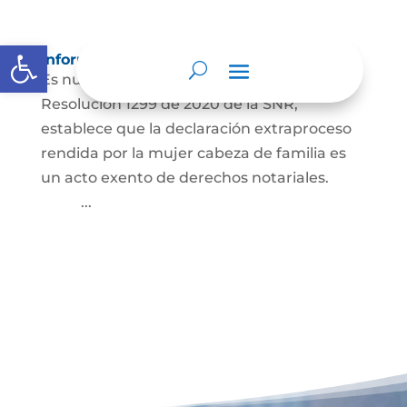
Abrir barra de herramientas
Información para Mujeres.
Es nuestro deber informar que La
Resolución 1299 de 2020 de la SNR,
establece que la declaración extraproceso
rendida por la mujer cabeza de familia es
un acto exento de derechos notariales.
...