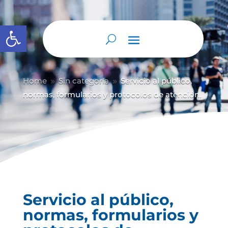
Abrir barra de herramientas
Home
Sin categoría
Servicio al público,
9
9
normas, formularios y protocolos de atención.
Servicio al público,
normas, formularios y