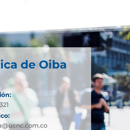
ica de Oiba
ión:
321
ico:
ba@ucnc.com.co