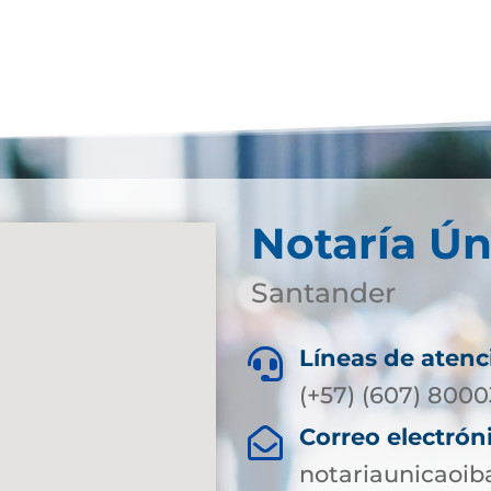
Notaría Ún
Santander
Líneas de atenc

(+57) (607) 8000
Correo electrón

notariaunicaoi