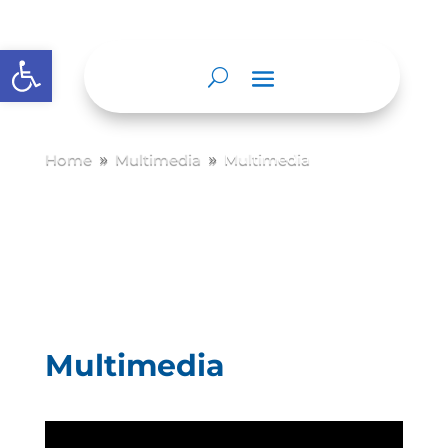
Abrir barra de herramientas
Home
Multimedia
Multimedia
9
9
Multimedia