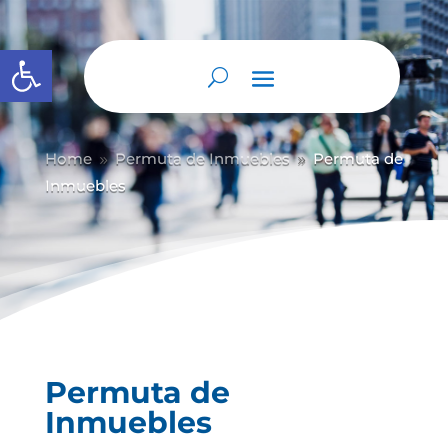
Abrir barra de herramientas
Home
Permuta de Inmuebles
Permuta de
9
9
Inmuebles
Permuta de
Inmuebles