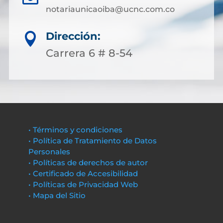
notariaunicaoiba@ucnc.com.co
Dirección:

Carrera 6 # 8-54
• Términos y condiciones
• Política de Tratamiento de Datos
Personales
• Políticas de derechos de autor
• Certificado de Accesibilidad
• Políticas de Privacidad Web
• Mapa del Sitio